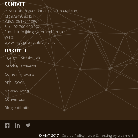
CONTATTI
P.za Leonardo da Vinci 32, 20133 Milano,
CF: 97249380151
P.IVA: 06176410964
Fax.: 02 700 406 502
E-mail: info@ingegneriambientali.it
Web:
www.ingegneriambientali.it
LINK UTILI
Ingegno Ambientale
Perche' iscriversi
Come rinnovare
PER I SOCI!
News&Eventi
Convenzioni
Blog e dibattiti
© AIAT 2017 -
Cookie Policy
-
web & hosting by
webme.it