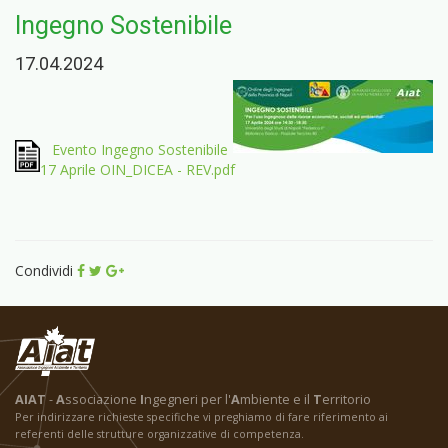
Ingegno Sostenibile
17.04.2024
Evento Ingegno Sostenibile
17 Aprile OIN_DICEA - REV.pdf
Condividi
AIAT
-
A
ssociazione
I
ngegneri per l'
A
mbiente e il
T
erritorio
Per indirizzare richieste specifiche vi preghiamo di fare riferimento ai
referenti delle strutture organizzative di competenza.