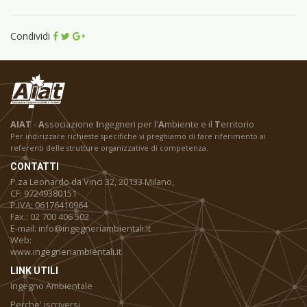
Condividi
AIAT
-
A
ssociazione
I
ngegneri per l'
A
mbiente e il
T
erritorio
Per indirizzare richieste specifiche vi preghiamo di fare riferimento ai
referenti delle strutture organizzative di competenza.
CONTATTI
P.za Leonardo da Vinci 32, 20133 Milano,
CF: 97249380151
P.IVA: 06176410964
Fax.: 02 700 406 502
E-mail: info@ingegneriambientali.it
Web:
www.ingegneriambientali.it
LINK UTILI
Ingegno Ambientale
Perche' iscriversi