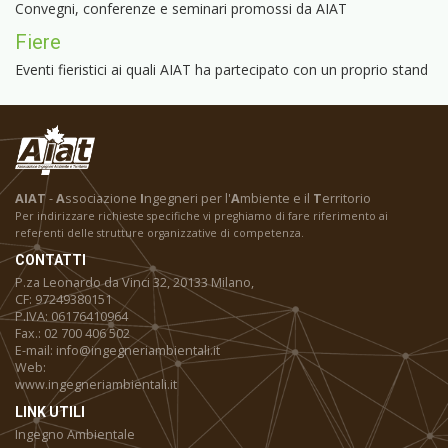
Convegni, conferenze e seminari promossi da AIAT
Fiere
Eventi fieristici ai quali AIAT ha partecipato con un proprio stand
AIAT
-
A
ssociazione
I
ngegneri per l'
A
mbiente e il
T
erritorio
Per indirizzare richieste specifiche vi preghiamo di fare riferimento ai
referenti delle strutture organizzative di competenza.
CONTATTI
P.za Leonardo da Vinci 32, 20133 Milano,
CF: 97249380151
P.IVA: 06176410964
Fax.: 02 700 406 502
E-mail: info@ingegneriambientali.it
Web:
www.ingegneriambientali.it
LINK UTILI
Ingegno Ambientale