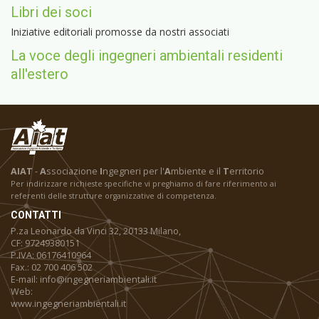
Libri dei soci
Iniziative editoriali promosse da nostri associati
La voce degli ingegneri ambientali residenti
all'estero
AIAT
-
A
ssociazione
I
ngegneri per l'
A
mbiente e il
T
erritorio
Per indirizzare richieste specifiche vi preghiamo di fare riferimento ai
referenti delle strutture organizzative di competenza.
CONTATTI
P.za Leonardo da Vinci 32, 20133 Milano,
CF: 97249380151
P.IVA: 06176410964
Fax.: 02 700 406 502
E-mail: info@ingegneriambientali.it
Web:
www.ingegneriambientali.it