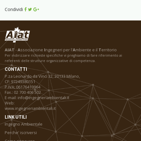
Condividi
AIAT
-
A
ssociazione
I
ngegneri per l'
A
mbiente e il
T
erritorio
Per indirizzare richieste specifiche vi preghiamo di fare riferimento ai
referenti delle strutture organizzative di competenza.
CONTATTI
P.za Leonardo da Vinci 32, 20133 Milano,
CF: 97249380151
P.IVA: 06176410964
Fax.: 02 700 406 502
E-mail: info@ingegneriambientali.it
Web:
www.ingegneriambientali.it
LINK UTILI
Ingegno Ambientale
Perche' iscriversi