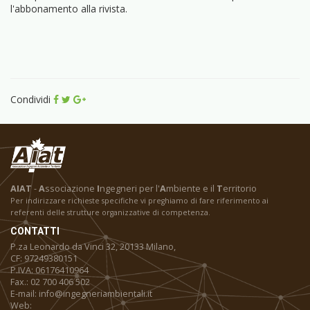
l'abbonamento alla rivista.
Condividi
AIAT
-
A
ssociazione
I
ngegneri per l'
A
mbiente e il
T
erritorio
Per indirizzare richieste specifiche vi preghiamo di fare riferimento ai
referenti delle strutture organizzative di competenza.
CONTATTI
P.za Leonardo da Vinci 32, 20133 Milano,
CF: 97249380151
P.IVA: 06176410964
Fax.: 02 700 406 502
E-mail: info@ingegneriambientali.it
Web: