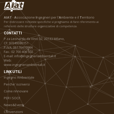
AIAT
-
A
ssociazione
I
ngegneri per l'
A
mbiente e il
T
erritorio
Per indirizzare richieste specifiche vi preghiamo di fare riferimento ai
referenti delle strutture organizzative di competenza.
CONTATTI
P.za Leonardo da Vinci 32, 20133 Milano,
CF: 97249380151
P.IVA: 06176410964
Fax.: 02 700 406 502
E-mail: info@ingegneriambientali.it
Web:
www.ingegneriambientali.it
LINK UTILI
Ingegno Ambientale
Perche' iscriversi
Come rinnovare
PER I SOCI!
News&Eventi
Convenzioni