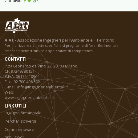
Condividi
AIAT
-
A
ssociazione
I
ngegneri per l'
A
mbiente e il
T
erritorio
Per indirizzare richieste specifiche vi preghiamo di fare riferimento ai
referenti delle strutture organizzative di competenza.
CONTATTI
P.za Leonardo da Vinci 32, 20133 Milano,
CF: 97249380151
P.IVA: 06176410964
Fax.: 02 700 406 502
E-mail: info@ingegneriambientali.it
Web:
www.ingegneriambientali.it
LINK UTILI
Ingegno Ambientale
Perche' iscriversi
Come rinnovare
PER I SOCI!