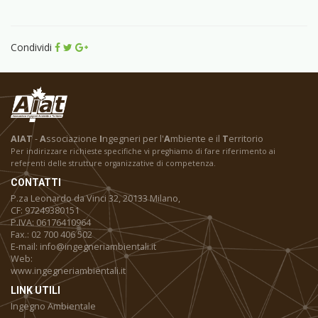
Condividi
AIAT
-
A
ssociazione
I
ngegneri per l'
A
mbiente e il
T
erritorio
Per indirizzare richieste specifiche vi preghiamo di fare riferimento ai
referenti delle strutture organizzative di competenza.
CONTATTI
P.za Leonardo da Vinci 32, 20133 Milano,
CF: 97249380151
P.IVA: 06176410964
Fax.: 02 700 406 502
E-mail: info@ingegneriambientali.it
Web:
www.ingegneriambientali.it
LINK UTILI
Ingegno Ambientale