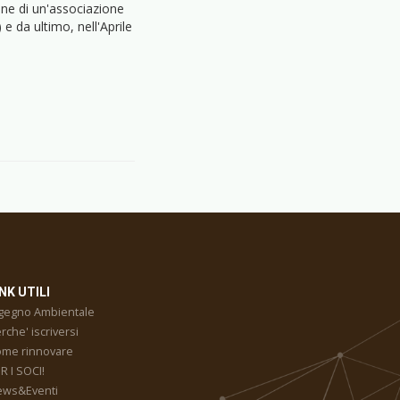
one di un'associazione
e da ultimo, nell'Aprile
NK UTILI
gegno Ambientale
rche' iscriversi
me rinnovare
R I SOCI!
ews&Eventi