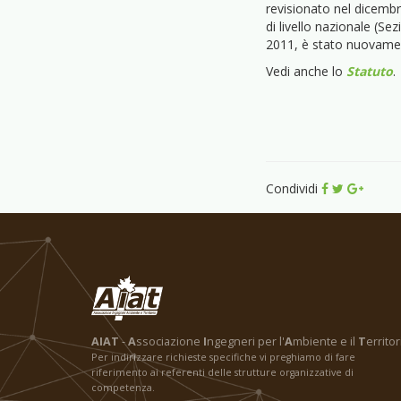
revisionato nel dicembr
di livello nazionale (Se
2011, è stato nuovame
Vedi anche lo
Statuto
.
Condividi
AIAT
-
A
ssociazione
I
ngegneri per l'
A
mbiente e il
T
erritor
Per indirizzare richieste specifiche vi preghiamo di fare
riferimento ai referenti delle strutture organizzative di
competenza.