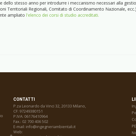
e dello stesso anno per introdurre i meccanismo necessari alla gesti
zioni Territoriali Regionali, Comitato di Coordinamento Nazionale, ecc.) 
nte ampliato
l'elenco dei corsi di studio accreditati.
CONTATTI
LI
P.za Leonardo da Vinci 32, 20133 Milano,
In
CF: 97249380151
Pe
io
P.IVA: 06176410964
Co
Fax.: 02 700 406 502
PE
E-mail: info@ingegneriambientali.it
Web:
N