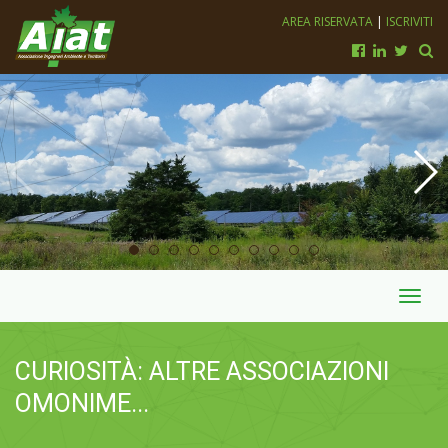
AREA RISERVATA
|
ISCRIVITI
Toggl
navig
CURIOSITÀ: ALTRE ASSOCIAZIONI
OMONIME...