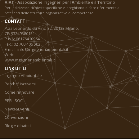
AIAT
-
A
ssociazione
I
ngegneri per l'
A
mbiente e il
T
erritorio
Per indirizzare richieste specifiche vi preghiamo di fare riferimento ai
referenti delle strutture organizzative di competenza.
CONTATTI
P.za Leonardo da Vinci 32, 20133 Milano,
CF: 97249380151
P.IVA: 06176410964
Fax.: 02 700 406 502
E-mail: info@ingegneriambientali.it
Web:
www.ingegneriambientali.it
LINK UTILI
Ingegno Ambientale
Perche' iscriversi
Come rinnovare
PER I SOCI!
News&Eventi
Convenzioni
Blog e dibattiti