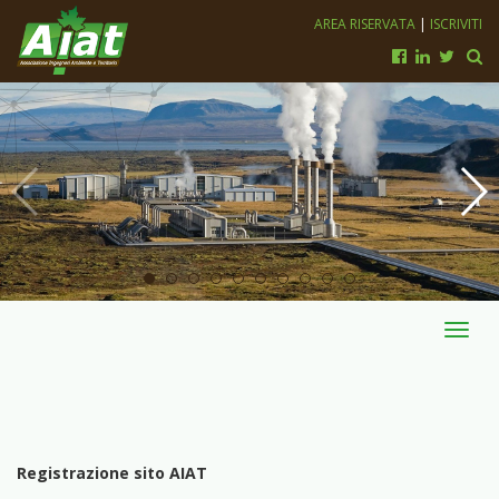
AREA RISERVATA
|
ISCRIVITI
Toggl
navig
Registrazione sito AIAT