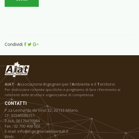
Condividi
AIAT
-
A
ssociazione
I
ngegneri per l'
A
mbiente e il
T
erritorio
Per indirizzare richieste specifiche vi preghiamo di fare riferimento ai
referenti delle strutture organizzative di competenza.
CONTATTI
P.za Leonardo da Vinci 32, 20133 Milano,
CF: 97249380151
P.IVA: 06176410964
Fax.: 02 700 406 502
E-mail: info@ingegneriambientali.it
Web: