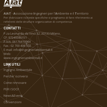
AIAT
-
A
ssociazione
I
ngegneri per l'
A
mbiente e il
T
erritorio
Per indirizzare richieste specifiche vi preghiamo di fare riferimento ai
referenti delle strutture organizzative di competenza.
CONTATTI
P.za Leonardo da Vinci 32, 20133 Milano,
CF: 97249380151
P.IVA: 06176410964
Fax.: 02 700 406 502
E-mail: info@ingegneriambientali.it
Web:
www.ingegneriambientali.it
LINK UTILI
Ingegno Ambientale
Perche' iscriversi
Come rinnovare
PER I SOCI!
News&Eventi
Convenzioni