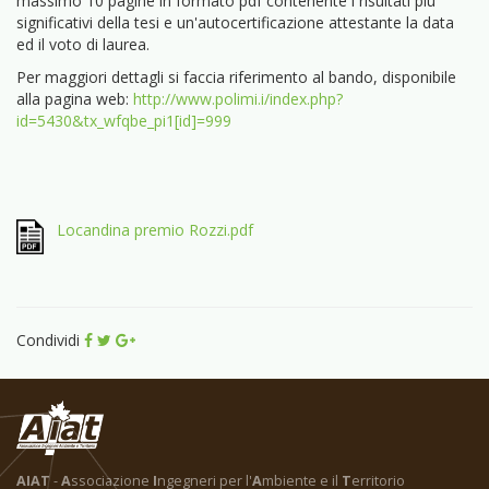
massimo 10 pagine in formato pdf contenente i risultati più
significativi della tesi e un'autocertificazione attestante la data
ed il voto di laurea.
Per maggiori dettagli si faccia riferimento al bando, disponibile
alla pagina web:
http://www.polimi.i/index.php?
id=5430&tx_wfqbe_pi1[id]=999
Locandina premio Rozzi.pdf
Condividi
AIAT
-
A
ssociazione
I
ngegneri per l'
A
mbiente e il
T
erritorio