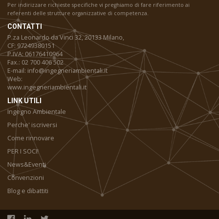
Per indirizzare richieste specifiche vi preghiamo di fare riferimento ai
referenti delle strutture organizzative di competenza.
CONTATTI
P.za Leonardo da Vinci 32, 20133 Milano,
CF: 97249380151
P.IVA: 06176410964
Fax.: 02 700 406 502
E-mail: info@ingegneriambientali.it
Web:
www.ingegneriambientali.it
LINK UTILI
Ingegno Ambientale
Perche' iscriversi
Come rinnovare
PER I SOCI!
News&Eventi
Convenzioni
Blog e dibattiti