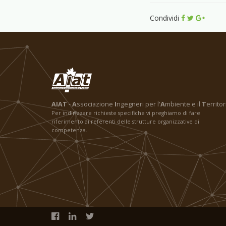
Condividi
AIAT
-
A
ssociazione
I
ngegneri per l'
A
mbiente e il
T
erritor
Per indirizzare richieste specifiche vi preghiamo di fare
riferimento ai referenti delle strutture organizzative di
competenza.