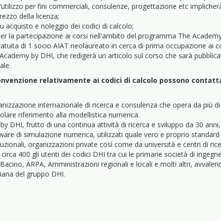
utilizzo per fini commerciali, consulenze, progettazione etc impliche
ezzo della licenza;
 acquisto e noleggio dei codici di calcolo;
er la partecipazione ai corsi nell'ambito del programma The Academy
atuita di 1 socio AIAT neolaureato in cerca di prima occupazione ai co
ademy by DHI, che redigerà un articolo sul corso che sarà pubblicat
ale.
convenzione relativamente ai codici di calcolo possono contatt
nizzazione internazionale di ricerca e consulenza che opera da più d
olare riferimento alla modellistica numerica.
 by DHI, frutto di una continua attività di ricerca e sviluppo da 30 ann
ftware di simulazione numerica, utilizzati quale vero e proprio standard 
zionali, organizzazioni private così come da università e centri di rice
irca 400 gli utenti dei codici DHI tra cui le primarie società di ingegn
 Bacino, ARPA, Amministrazioni regionali e locali e molti altri, avvale
liana del gruppo DHI.