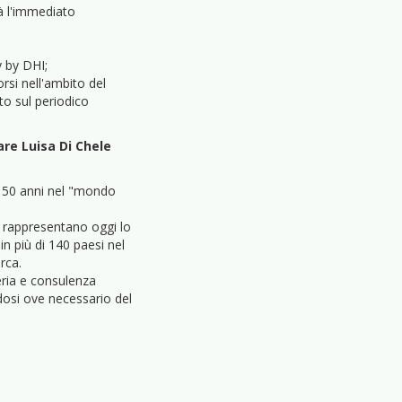
rà l'immediato
 by DHI;
rsi nell'ambito del
o sul periodico
are Luisa Di Chele
i 50 anni nel "mondo
i, rappresentano oggi lo
in più di 140 paesi nel
rca.
eria e consulenza
ndosi ove necessario del