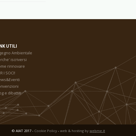
NK UTILI
gegno Ambientale
rche' iscriversi
me rinnovare
R I SOCI!
ews&Eventi
nvenzioni
og e dibattiti
© AIAT 2017 -
Cookie Policy
-
web & hosting by
webme.it