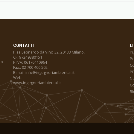
CONTATTI
LI
P.za Leonardo da Vinci 32, 20133 Milano,
In
CF: 97249380151
Pe
io
P.IVA: 06176410964
Co
Fax.: 02 700 406 502
PE
E-mail: info@ingegneriambientali.it
Web:
N
www.ingegneriambientali.it
Co
Bl