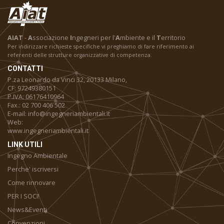
AIAT
-
A
ssociazione
I
ngegneri per l'
A
mbiente e il
T
erritorio
Per indirizzare richieste specifiche vi preghiamo di fare riferimento ai
referenti delle strutture organizzative di competenza.
CONTATTI
P.za Leonardo da Vinci 32, 20133 Milano,
CF: 97249380151
P.IVA: 06176410964
Fax.: 02 700 406 502
E-mail: info@ingegneriambientali.it
Web:
www.ingegneriambientali.it
LINK UTILI
Ingegno Ambientale
Perche' iscriversi
Come rinnovare
PER I SOCI!
News&Eventi
Convenzioni