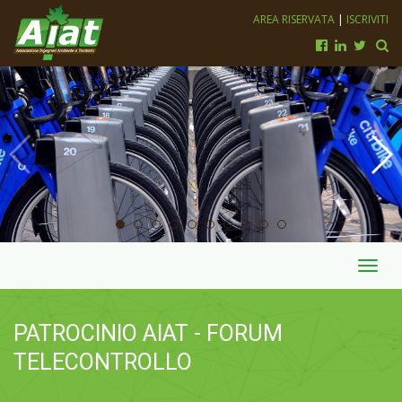
AREA RISERVATA
|
ISCRIVITI
Toggl
navig
PATROCINIO AIAT - FORUM
TELECONTROLLO