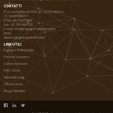
CONTATTI
P.za Leonardo da Vinci 32, 20133 Milano,
CF: 97249380151
P.IVA: 06176410964
Fax.: 02 700 406 502
E-mail: info@ingegneriambientali.it
Web:
www.ingegneriambientali.it
LINK UTILI
Ingegno Ambientale
Perche' iscriversi
Come rinnovare
PER I SOCI!
News&Eventi
Convenzioni
Blog e dibattiti