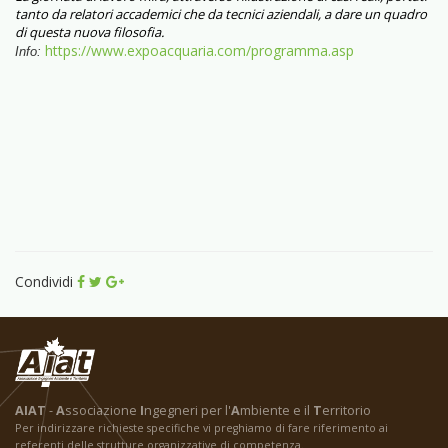
tanto da relatori accademici che da tecnici aziendali, a dare un quadro
di questa nuova filosofia.
https://www.expoacquaria.com/programma.asp
Info:
Condividi
AIAT
-
A
ssociazione
I
ngegneri per l'
A
mbiente e il
T
erritorio
Per indirizzare richieste specifiche vi preghiamo di fare riferimento ai
referenti delle strutture organizzative di competenza.