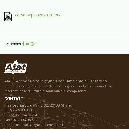
corso sapienza2021.JPG
Condividi
AIAT
-
A
ssociazione
I
ngegneri per l'
A
mbiente e il
T
erritorio
Per indirizzare richieste specifiche vi preghiamo di fare riferimento ai
referenti delle strutture organizzative di competenza.
CONTATTI
P.za Leonardo da Vinci 32, 20133 Milano,
CF: 97249380151
P.IVA: 06176410964
Fax.: 02 700 406 502
E-mail: info@ingegneriambientali.it