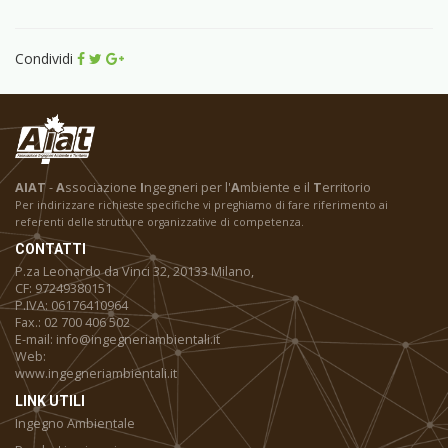
Condividi
AIAT
-
A
ssociazione
I
ngegneri per l'
A
mbiente e il
T
erritorio
Per indirizzare richieste specifiche vi preghiamo di fare riferimento ai
referenti delle strutture organizzative di competenza.
CONTATTI
P.za Leonardo da Vinci 32, 20133 Milano,
CF: 97249380151
P.IVA: 06176410964
Fax.: 02 700 406 502
E-mail: info@ingegneriambientali.it
Web:
www.ingegneriambientali.it
LINK UTILI
Ingegno Ambientale