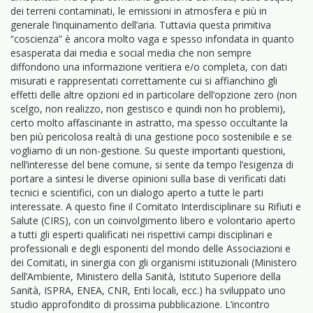
dei terreni contaminati, le emissioni in atmosfera e più in
generale l’inquinamento dell’aria. Tuttavia questa primitiva
“coscienza” è ancora molto vaga e spesso infondata in quanto
esasperata dai media e social media che non sempre
diffondono una informazione veritiera e/o completa, con dati
misurati e rappresentati correttamente cui si affianchino gli
effetti delle altre opzioni ed in particolare dell’opzione zero (non
scelgo, non realizzo, non gestisco e quindi non ho problemi),
certo molto affascinante in astratto, ma spesso occultante la
ben più pericolosa realtà di una gestione poco sostenibile e se
vogliamo di un non-gestione. Su queste importanti questioni,
nell’interesse del bene comune, si sente da tempo l’esigenza di
portare a sintesi le diverse opinioni sulla base di verificati dati
tecnici e scientifici, con un dialogo aperto a tutte le parti
interessate. A questo fine il Comitato Interdisciplinare su Rifiuti e
Salute (CIRS), con un coinvolgimento libero e volontario aperto
a tutti gli esperti qualificati nei rispettivi campi disciplinari e
professionali e degli esponenti del mondo delle Associazioni e
dei Comitati, in sinergia con gli organismi istituzionali (Ministero
dell’Ambiente, Ministero della Sanità, Istituto Superiore della
Sanità, ISPRA, ENEA, CNR, Enti locali, ecc.) ha sviluppato uno
studio approfondito di prossima pubblicazione. L’incontro