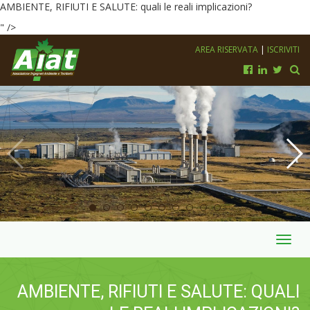
AMBIENTE, RIFIUTI E SALUTE: quali le reali implicazioni?
" />
AREA RISERVATA
|
ISCRIVITI
Toggl
navig
AMBIENTE, RIFIUTI E SALUTE: QUALI