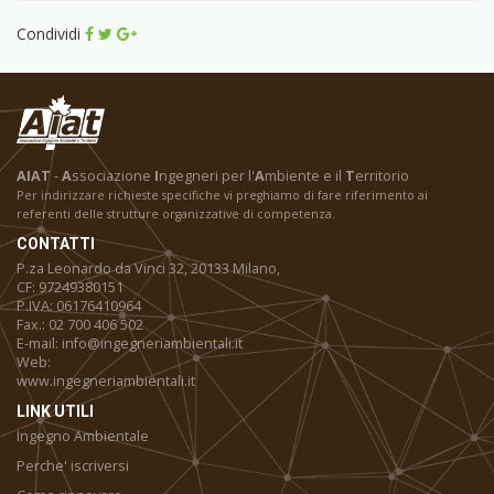
Condividi
AIAT
-
A
ssociazione
I
ngegneri per l'
A
mbiente e il
T
erritorio
Per indirizzare richieste specifiche vi preghiamo di fare riferimento ai
referenti delle strutture organizzative di competenza.
CONTATTI
P.za Leonardo da Vinci 32, 20133 Milano,
CF: 97249380151
P.IVA: 06176410964
Fax.: 02 700 406 502
E-mail: info@ingegneriambientali.it
Web:
www.ingegneriambientali.it
LINK UTILI
Ingegno Ambientale
Perche' iscriversi