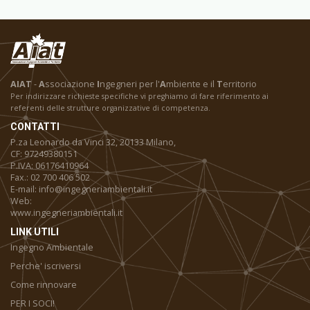
AIAT
-
A
ssociazione
I
ngegneri per l'
A
mbiente e il
T
erritorio
Per indirizzare richieste specifiche vi preghiamo di fare riferimento ai
referenti delle strutture organizzative di competenza.
CONTATTI
P.za Leonardo da Vinci 32, 20133 Milano,
CF: 97249380151
P.IVA: 06176410964
Fax.: 02 700 406 502
E-mail: info@ingegneriambientali.it
Web:
www.ingegneriambientali.it
LINK UTILI
Ingegno Ambientale
Perche' iscriversi
Come rinnovare
PER I SOCI!