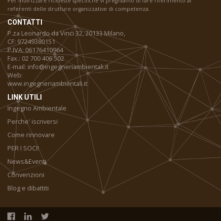
Per indirizzare richieste specifiche vi preghiamo di fare riferimento ai
referenti delle strutture organizzative di competenza.
CONTATTI
P.za Leonardo da Vinci 32, 20133 Milano,
CF: 97249380151
P.IVA: 06176410964
Fax.: 02 700 406 502
E-mail: info@ingegneriambientali.it
Web:
www.ingegneriambientali.it
LINK UTILI
Ingegno Ambientale
Perche' iscriversi
Come rinnovare
PER I SOCI!
News&Eventi
Convenzioni
Blog e dibattiti