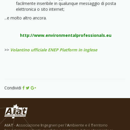
facilmente inseribile in qualunque messaggio di posta
elettronica o sito internet;
...e molto altro ancora.
http://www.environmentalprofessionals.eu
>>
Volantino ufficiale ENEP Platform in inglese
Condividi
AIAT
-
A
ssociazione
I
ngegneri per l'
A
mbiente e il
T
erritorio