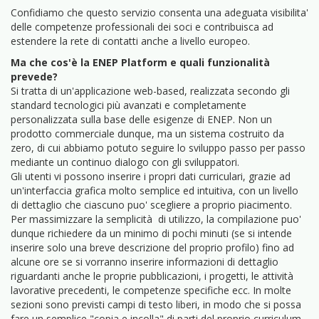
Confidiamo che questo servizio consenta una adeguata visibilita'
delle competenze professionali dei soci e contribuisca ad
estendere la rete di contatti anche a livello europeo.
Ma che cos'è la ENEP Platform e quali funzionalità
prevede?
Si tratta di un'applicazione web-based, realizzata secondo gli
standard tecnologici più avanzati e completamente
personalizzata sulla base delle esigenze di ENEP. Non un
prodotto commerciale dunque, ma un sistema costruito da
zero, di cui abbiamo potuto seguire lo sviluppo passo per passo
mediante un continuo dialogo con gli sviluppatori.
Gli utenti vi possono inserire i propri dati curriculari, grazie ad
un'interfaccia grafica molto semplice ed intuitiva, con un livello
di dettaglio che ciascuno puo' scegliere a proprio piacimento.
Per massimizzare la semplicità di utilizzo, la compilazione puo'
dunque richiedere da un minimo di pochi minuti (se si intende
inserire solo una breve descrizione del proprio profilo) fino ad
alcune ore se si vorranno inserire informazioni di dettaglio
riguardanti anche le proprie pubblicazioni, i progetti, le attività
lavorative precedenti, le competenze specifiche ecc. In molte
sezioni sono previsti campi di testo liberi, in modo che si possa
fare un semplice "copia e incolla" di parti del proprio curriculum.