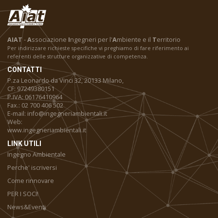
AIAT
-
A
ssociazione
I
ngegneri per l'
A
mbiente e il
T
erritorio
Per indirizzare richieste specifiche vi preghiamo di fare riferimento ai
referenti delle strutture organizzative di competenza.
CONTATTI
P.za Leonardo da Vinci 32, 20133 Milano,
CF: 97249380151
P.IVA: 06176410964
Fax.: 02 700 406 502
E-mail: info@ingegneriambientali.it
Web:
www.ingegneriambientali.it
LINK UTILI
Ingegno Ambientale
Perche' iscriversi
Come rinnovare
PER I SOCI!
News&Eventi