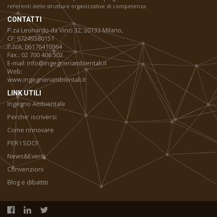
referenti delle strutture organizzative di competenza.
CONTATTI
P.za Leonardo da Vinci 32, 20133 Milano,
CF: 97249380151
P.IVA: 06176410964
Fax.: 02 700 406 502
E-mail: info@ingegneriambientali.it
Web:
www.ingegneriambientali.it
LINK UTILI
Ingegno Ambientale
Perche' iscriversi
Come rinnovare
PER I SOCI!
News&Eventi
Convenzioni
Blog e dibattiti