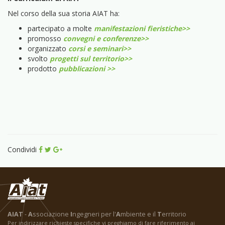
Nel corso della sua storia AIAT ha:
partecipato a molte
manifestazioni fieristiche>>
promosso
convegni e conferenze>>
organizzato
corsi e seminari>>
svolto
progetti sul territorio>>
prodotto
pubblicazioni >>
Condividi
AIAT
-
A
ssociazione
I
ngegneri per l'
A
mbiente e il
T
erritorio
Per indirizzare richieste specifiche vi preghiamo di fare riferimento ai