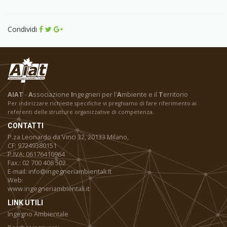
Condividi
AIAT
-
A
ssociazione
I
ngegneri per l'
A
mbiente e il
T
erritorio
Per indirizzare richieste specifiche vi preghiamo di fare riferimento ai
referenti delle strutture organizzative di competenza.
CONTATTI
P.za Leonardo da Vinci 32, 20133 Milano,
CF: 97249380151
P.IVA: 06176410964
Fax.: 02 700 406 502
E-mail: info@ingegneriambientali.it
Web:
www.ingegneriambientali.it
LINK UTILI
Ingegno Ambientale